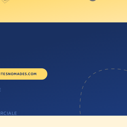
!
ITESNOMADES.COM
E
Fb
In
LI
RCIALE