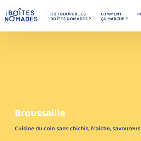
OÙ TROUVER LES
COMMENT
P
BOÎTES NOMADES ?
ÇA MARCHE ?
Broussaille
Cuisine du coin sans chichis, fraîche, savoureus